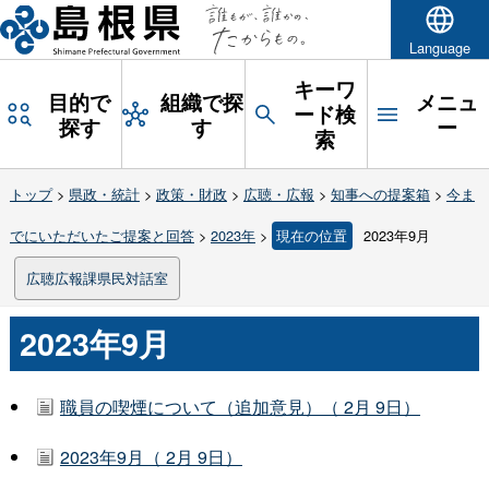
Language
キーワ
目的で
組織で探
メニュ
ード検
探す
す
ー
索
トップ
>
県政・統計
>
政策・財政
>
広聴・広報
>
知事への提案箱
>
今ま
でにいただいたご提案と回答
>
2023年
>
現在の位置
2023年9月
広聴広報課県民対話室
2023年9月
職員の喫煙について（追加意見）（ 2月 9日）
2023年9月（ 2月 9日）