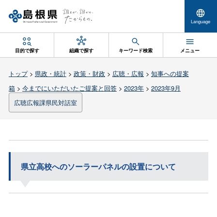
Language
目的で探す
組織で探す
キーワード検索
メニュー
トップ
>
県政・統計
>
政策・財政
>
広聴・広報
>
知事への提案
箱
>
今までにいただいたご提案と回答
>
2023年
>
2023年9月
広聴広報課県民対話室
県立高校へのソーラーパネルの設置について