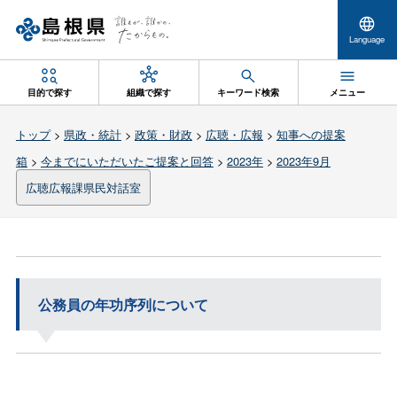
Language
目的で探す
組織で探す
キーワード検索
メニュー
トップ
>
県政・統計
>
政策・財政
>
広聴・広報
>
知事への提案
箱
>
今までにいただいたご提案と回答
>
2023年
>
2023年9月
広聴広報課県民対話室
公務員の年功序列について