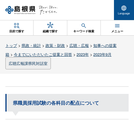
Language
目的で探す
組織で探す
キーワード検索
メニュー
トップ
>
県政・統計
>
政策・財政
>
広聴・広報
>
知事への提案
箱
>
今までにいただいたご提案と回答
>
2023年
>
2023年9月
広聴広報課県民対話室
県職員採用試験の各科目の配点について