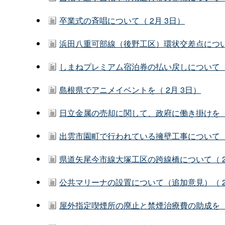
卒業式の斉唱について（ 2月 3日）
浜田八重可部線（後野工区）環状交差点について
しまねプレミアム宿泊券の払い戻しについて（ 
島根県でアニメイベントを（ 2月 3日）
日立金属の売却に関して、政府に働き掛けを（ 
出雲市園町で行われている擁壁工事について（ 
県道矢尾今市線大塚工区の跨線橋について（ 2
公共マリーナの設置について（追加意見）（ 2
屋外指定喫煙所の廃止と禁煙治療費の助成を（ 