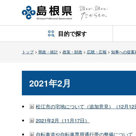
目的で探す
トップ
>
県政・統計
>
政策・財政
>
広聴・広報
>
知事への提案
2021年2月
松江市の宅地について（追加意見）（12月12
2021年2月（11月17日）
自転車道や自転車専用通行帯の整備について（ 