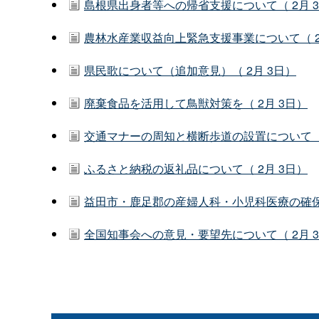
島根県出身者等への帰省支援について（ 2月 
農林水産業収益向上緊急支援事業について（ 2
県民歌について（追加意見）（ 2月 3日）
廃棄食品を活用して鳥獣対策を（ 2月 3日）
交通マナーの周知と横断歩道の設置について（ 
ふるさと納税の返礼品について（ 2月 3日）
益田市・鹿足郡の産婦人科・小児科医療の確保に
全国知事会への意見・要望先について（ 2月 