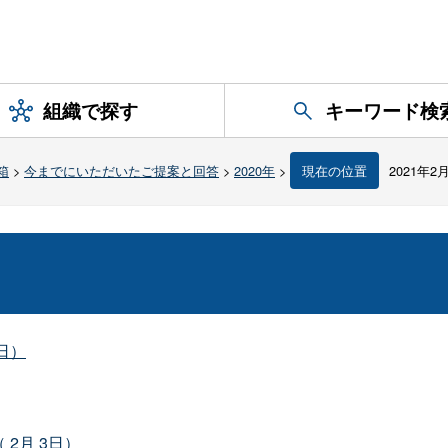
組織で探す
キーワード検
箱
>
今までにいただいたご提案と回答
>
2020年
>
現在の位置
2021年2
日）
2月 3日）