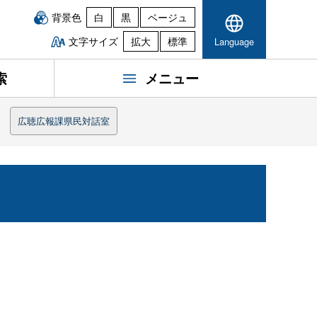
背景色
白
黒
ベージュ
文字サイズ
拡大
標準
Language
索
メニュー
月
広聴広報課県民対話室