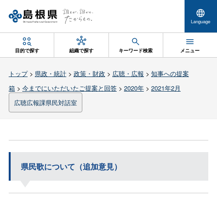
Language
目的で探す
組織で探す
キーワード検索
メニュー
トップ
>
県政・統計
>
政策・財政
>
広聴・広報
>
知事への提案
箱
>
今までにいただいたご提案と回答
>
2020年
>
2021年2月
広聴広報課県民対話室
県民歌について（追加意見）