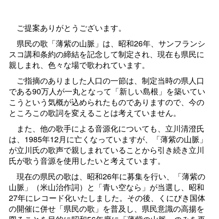
ご提案ありがとうございます。
県民の歌「薄紫の山脈」は、昭和26年、サンフランシ
スコ講和条約の締結を記念して制定され、現在も県民に
親しまれ、色々な場で歌われています。
ご指摘のありました人口の一節は、制定当時の県人口
である90万人が一丸となって「新しい島根」を築いてい
こうという気概が込められたものでありますので、今の
ところこの歌詞を変えることは考えていません。
また、他の歌手による音源化についても、立川清澄氏
は、1985年12月に亡くなっていますが、「薄紫の山脈」
が立川氏の歌声で親しまれていることから引き続き立川
氏が歌う音源を使用したいと考えています。
現在の県民の歌は、昭和26年に募集を行い、「薄紫の
山脈」（米山治作詞）と「青い空なら」が当選し、昭和
27年にレコード化いたしました。その後、くにびき国体
の開催に併せ「県民の歌」を普及し、県民意識の高揚を