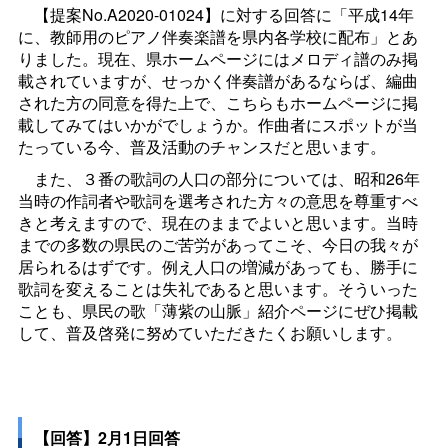
【提案No.A2020-01024】に対する回答に「平成14年
に、教師用のピアノ伴奏楽譜を県内各学校に配布」とあ
りました。現在、県ホームページにはメロディ譜のみ掲
載されていますが、せっかく伴奏譜があるならば、編曲
された方の同意を得た上で、こちらもホームページに掲
載してみてはいかがでしょうか。作曲者にスポットが当
たっている今、普及活動のチャンスだと思います。
また、３番の歌詞の人口の部分については、昭和26年
当時の作詞者や歌詞を選考された方々の意思を尊重すべ
きと考えますので、現在のままでよいと思います。当時
までの多数の県民のご苦労があってこそ、今日の我々が
居られるはずです。例え人口の増減があっても、勝手に
歌詞を変えることは失礼であると思います。そういった
ことも、県民の歌「薄紫の山脈」紹介ページにぜひ掲載
して、普及啓発に努めていただきたくお願いします。
【回答】2月1日回答