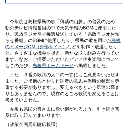
今年度は島根県民の歌「薄紫の山脈」の普及のため、
朝のテレビ情報番組の中で天気予報のBGMに使用した
り、民放ラジオ局で毎週放送している「県政ラジオお知
らせ番組」のBGMに使用したり、県民の歌を用いた
島根
のイメージCM（外部サイト）
などを制作・放送したり
と、さまざまな機会を捉え、新たな取り組みを行ってい
ます。なお、ご提案いただいたピアノ伴奏楽譜について
もこのたび、
島根県ホームページ
へ掲載しました。
また、３番の歌詞の人口の一節にもご意見をいただき
ました。ご指摘のとおり作詞者の意思や当時の状況を尊
重する必要がありますし、変えるべきという気運の高ま
りもありませんので、現在のところ歌詞を変えることは
考えていません。
今後も県民の皆さまに歌い継がれるよう、引き続き普
及に取り組んでまいります。
（政策企画局広聴広報課）