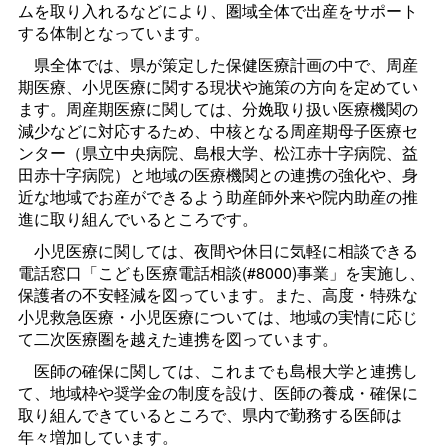
ムを取り入れるなどにより、圏域全体で出産をサポート
する体制となっています。
県全体では、県が策定した保健医療計画の中で、周産
期医療、小児医療に関する現状や施策の方向を定めてい
ます。周産期医療に関しては、分娩取り扱い医療機関の
減少などに対応するため、中核となる周産期母子医療セ
ンター（県立中央病院、島根大学、松江赤十字病院、益
田赤十字病院）と地域の医療機関との連携の強化や、身
近な地域でお産ができるよう助産師外来や院内助産の推
進に取り組んでいるところです。
小児医療に関しては、夜間や休日に気軽に相談できる
電話窓口「こども医療電話相談(#8000)事業」を実施し、
保護者の不安軽減を図っています。また、高度・特殊な
小児救急医療・小児医療については、地域の実情に応じ
て二次医療圏を越えた連携を図っています。
医師の確保に関しては、これまでも島根大学と連携し
て、地域枠や奨学金の制度を設け、医師の養成・確保に
取り組んできているところで、県内で勤務する医師は
年々増加しています。