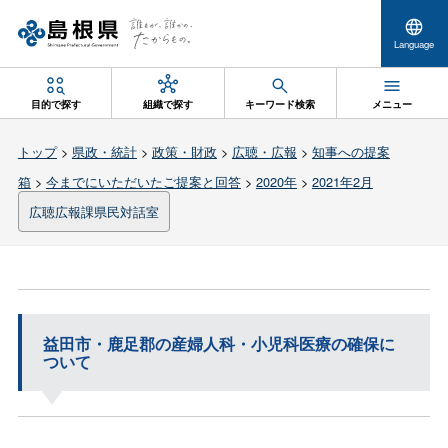
Language
目的で探す
組織で探す
キーワード検索
メニュー
トップ
>
県政・統計
>
政策・財政
>
広聴・広報
>
知事への提案
箱
>
今までにいただいたご提案と回答
>
2020年
>
2021年2月
広聴広報課県民対話室
益田市・鹿足郡の産婦人科・小児科医療の確保に
ついて