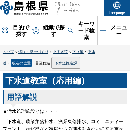
Language
キーワ
目的で
組織で探
メニュ
ード検
探す
す
ー
索
トップ
>
環境・県土づくり
>
上下水道
>
下水道
>
下水
道
>
現在の位置
普及促進
下水道推進課
下水道教室（応用編）
用語解説
★汚水処理施設とは・・・
下水道、農業集落排水、漁業集落排水、コミュニティー
プラント、浄化槽など家庭からの排水をきれいにする施設