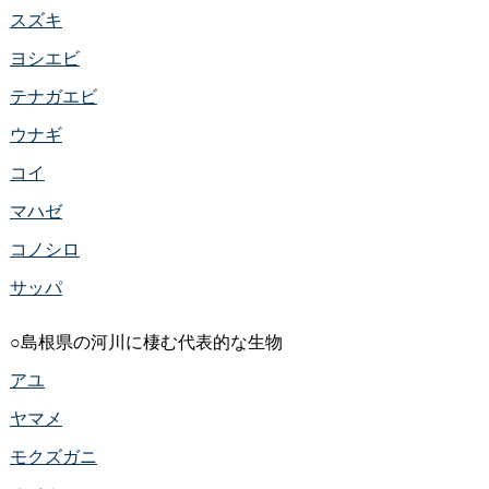
スズキ
ヨシエビ
テナガエビ
ウナギ
コイ
マハゼ
コノシロ
サッパ
○島根県の河川に棲む代表的な生物
アユ
ヤマメ
モクズガニ