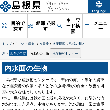
Language
キーワ
目的で
組織で探
メニュ
ード検
探す
す
ー
索
トップ
>
しごと・産業
>
水産業
>
水産振興
>
島根の川と
湖
>
現在の位置
内水面の生物
水産技術センター
内水面の生物
島根県水産技術センターでは、県内の河川・湖沼の貴重
な水産資源の保護・増大とその漁場環境の保全・改善を研
究の大きな柱としております。
特に、島根県には我が国で最も規模が大きく、典型的な汽
水湖である宍道湖、中海があります。汽水湖は非常に貴重