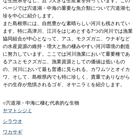
な生態系をなし、且つ大きな生産量を持っています。この
ページでは宍道湖・中海の重要な魚介類について宍道湖七
珍を中心に紹介します。
また島根県には、自然豊かな素晴らしい河川も残されてい
ます。特に高津川、江川をはじめとする7つの河川では漁業
協同組合が中心となって、アユ、モクズガニ、ウナギなど
の水産資源の維持・増大と魚の棲みやすい河川環境の創造
に努力しています。ここでは河川漁業において重要種であ
るアユとモクズガニ、漁業資源としての価値は低いもの
の、河川において最も普通に見られる、カワムツとオイカ
ワ、そして、島根県内でも特に珍しく、貴重でありながら
その生存が危惧されるゴギ、オヤニラミを紹介します。
○宍道湖・中海に棲む代表的な生物
ヤマトシジミ
シラウオ
ワカサギ