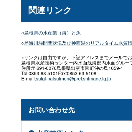
関連リンク
○
島根県の水産業（海）と魚
○
差海川堰開閉状況及び神西湖のリアルタイム水質
※リンクは自由ですが、下記アドレスまでメールで
島根県水産技術センター内水面浅海部内水面グルー
住所:〒691-0076島根県出雲市園町沖の島1659-1
Tel:0853-63-5101Fax:0853-63-5108
E-mail:
suigi-naisuimen@pref.shimane.lg.jp
お問い合わせ先