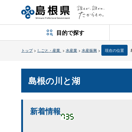
目的で探す
トップ
>
しごと・産業
>
水産業
>
水産振興
>
現在の位置
島根の川と湖
新着情報