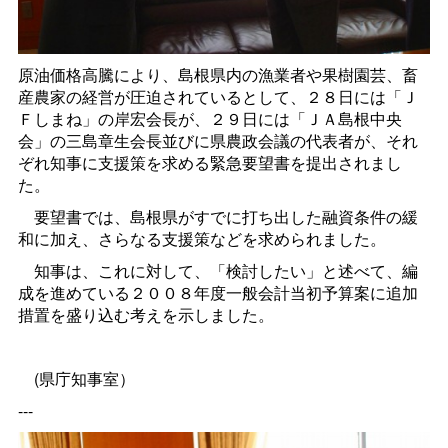
原油価格高騰により、島根県内の漁業者や果樹園芸、畜
産農家の経営が圧迫されているとして、２８日には「Ｊ
Ｆしまね」の岸宏会長が、２９日には「ＪＡ島根中央
会」の三島章生会長並びに県農政会議の代表者が、それ
ぞれ知事に支援策を求める緊急要望書を提出されまし
た。
要望書では、島根県がすでに打ち出した融資条件の緩
和に加え、さらなる支援策などを求められました。
知事は、これに対して、「検討したい」と述べて、編
成を進めている２００８年度一般会計当初予算案に追加
措置を盛り込む考えを示しました。
(県庁知事室）
---