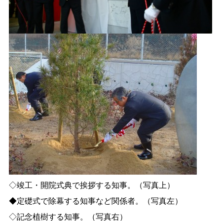
◇竣工・開院式典で挨拶する知事。（写真上）
◆定礎式で除幕する知事など関係者。（写真左）
◇記念植樹する知事。（写真右）