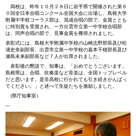
両校は、昨年１０月２８日に岩手県で開催された第６
０回全日本合唱コンクール全国大会に出場し、島根大学
附属中学校コーラス部は、混成合唱の部で、金賞ととも
に特別賞を受賞され、一方出雲市立第一中学校合唱部
は、同声合唱の部で、見事金賞を獲得されました。
表彰式には、島根大学附属中学校の山崎志野部長及び松
浦史奈副部長、出雲市立第一中学校の嘉本千穂部長及び
瀬島未来副部長など７人が出席されました。
表彰後の懇談で、知事は、「おめでとうございます。
島根県は、合唱、吹奏楽など音楽は、全国トップレベル
だと思います。是非高校に行かれても引き続きがんばっ
てください。」と述べて生徒たちを激励しました。
(県庁知事室）
---