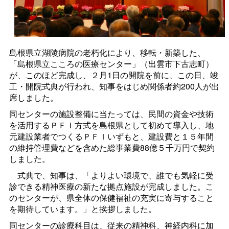
島根県立湖陵病院の老朽化により、移転・新築した、
「島根県立こころの医療センター」（出雲市下古志町）
が、このほど完成し、２月1日の開院を前に、この日、竣
工・開院式典が行われ、知事をはじめ関係者約200人が出
席しました。
同センターの施設整備に当たっては、民間の資金や技術
を活用するＰＦＩ方式を島根県として初めて導入し、地
元建設業者でつくるＰＦＩいずもと、建設費と１５年間
の維持管理費などを含めた総事業費88億５千万円で契約
しました。
式典で、知事は、「よりよい環境で、誰でも気軽に受
診できる精神医療の新たな拠点施設が完成しました。こ
のセンターが、県全体の保健福祉の充実に寄与すること
を期待しています。」と挨拶しました。
同センターの診療科目は、従来の精神科、神経内科に加