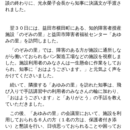
談の終わりに、光永榮子会長から知事に決議文が手渡さ
れました。
翌３０日には、益田市横田町にある、知的障害者授産
施設「のぞみの里」と益田市障害者福祉センター「あゆ
みの里」を訪問しました。
「のぞみの里」では、障害のある方が施設に通所しな
がら働いておられるパン製造工場などの施設を視察しま
した。施設利用者のみなさんは一生懸命に作業をしてお
られ、知事に「おはようございます。」と元気よく声を
かけてくださいました。
続いて、隣接する「あゆみの里」を訪れた知事は、飛
び入りで手話講習中の利用者のみなさんの輪に加わり、
「おはようございます」と「ありがとう」の手話を教え
ていただきました。
この後、「あゆみの里」の会議室において、施設を利
用しておられる６人の方（１名の方は、保護者付き添
い）と懇談を行い、日頃思っておられることや困ってお