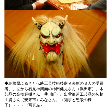
◆島根県ふるさと伝統工芸技術後継者表彰の３人の受賞
者。、左から石見神楽面の柿田健児さん（浜田市）、木
芸品の高橋輝樹さん（斐川町）、出雲鍛造工芸品の柘植
由貴さん（安来市）みなさん。（知事と懇談の様
子）・・・（写真左）