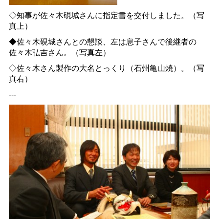
◇知事が佐々木硯城さんに指定書を交付しました。（写
真上）
◆佐々木硯城さんとの懇談、左は息子さんで後継者の
佐々木弘吉さん。（写真左）
◇佐々木さん製作の大名とっくり（石州亀山焼）。（写
真右）
---