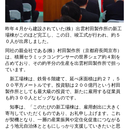
昨年４月から建設されていた(株）出雲村田製作所の新工
場棟がこのほど完工し、この日、竣工式が行われ、約５
０人が出席しました。
同社の親会社である(株）村田製作所（京都府長岡京市）
は、積層セラミックコンデンサーの世界シェア約４割を
占めており、その約半分の生産を出雲村田製作所で担っ
ています。
新工場棟は、鉄骨６階建て、延べ床面積は約２７，５
００平方メートルです。投資額は２００億円という村田
製作所としても最大級の投資で、新たに雇用する従業員
も約３００人とビッグなものです。
知事は、「このたびの新工場棟は、雇用創出に大きく
寄与していただくものであり、お礼申し上げます。これ
が契機となり、一層の産業振興や定住化促進につながる
よう地元自治体とともにしっかり支援していきたいと思