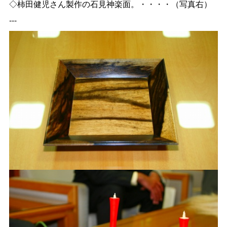
◇柿田健児さん製作の石見神楽面。・・・・（写真右）
---