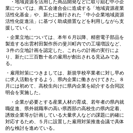
・地域資源を活用した商品開発などに取り組む中小企
業については、商工会連合会に造成する「地域資源産業
活性化基金」や、新たに施行された「中小企業地域資源
活性化促進法」に基づく助成措置などを利用しながら支
援していく。
・企業立地については、本年６月以降、精密電子部品を
製造する出雲村田製作所の斐川町内での工場増設など、
３件の立地計画を認定した。これらの計画の実行によ
り、新たに三百数十名の雇用が創出される見込みであ
る。
・雇用対策につきましては、新規学校卒業者に対し早め
に求人活動をするよう、県内企業に働きかけてきた。８
月には初めて、高校生向けに県内企業を紹介する合同説
明会を実施した。
・企業が必要とする産業人材の育成、若年者の県内就
職促進、県外就職率の高い県西部の高校生の県内定着、
誘致企業等が計画している大量求人などの課題に的確に
対応するため、５月に設置した雇用対策推進会議で具体
的な検討を進めている。