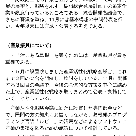
展の展望と、戦略を示す「島根総合発展計画」の策定作
業を鋭意行っているところである。総合開発審議会で、
さらに審議を重ね、11月には基本構想の中間発表を行
い、今年度末には完成・公表する考えである。
（産業振興について）
・「活力ある島根」を築くためには、産業振興が最も
重要である。
・５月に設置致しました産業活性化戦略会議は、これ
まで２回の会合を開催し、検討をしている。11月に開催
する３回目の会議で、今後の具体的な方策を中心に詰め
た上で、産業活性化戦略を取りまとめて公表・実施して
いくこととしている。
・産業活性化戦略会議に新たに設置した専門部会など
で、民間の方の知恵もお借りしながら、島根発のプログ
ラミング言語「ルビー」の活用などによるソフトウェア
産業の集積を図るための施策について検討している。