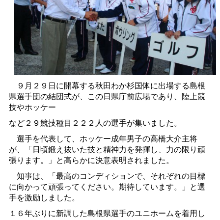
９月２９日に開幕する秋田わか杉国体に出場する島根
県選手団の結団式が、この日県庁前広場であり、陸上競
技やホッケー
など２９競技種目２２２人の選手が集いました。
選手を代表して、ホッケー成年男子の高橋大介主将
が、「日頃鍛え抜いた技と精神力を発揮し、力の限り頑
張ります。」と高らかに決意表明されました。
知事は、「最高のコンディションで、それぞれの目標
に向かって頑張ってください。期待しています。」と選
手を激励しました。
１６年ぶりに新調した島根県選手のユニホームを着用し