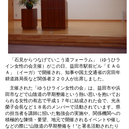
「石見からつなげていこう道フォーラム」（ゆうひラ
イン女性の会主催）がこの日、益田市駅前ビル「ＥＡＧ
Ａ」（イーガ）で開催され、知事や国土交通省の宮田年
耕道路局長など関係者２２０人が出席しました。
主催された「ゆうひライン女性の会」は、益田市や浜
田市などで山陰道の早期整備という熱い思いを抱いてお
られる女性の有志で平成１７年に結成された会で、光永
榮子会長など１８名のメンバーで活動されています。県
の担当者を講師に招いた勉強会の実施や、関係機関への
積極的な陳情・要望、地元で開催されるイベントや催し
などの際に“山陰道の早期整備を！”と署名活動されたり