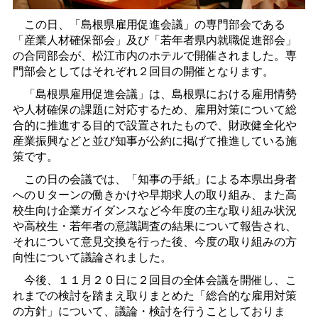
この日、「島根県雇用促進会議」の専門部会である
「産業人材確保部会」及び「若年者県内就職促進部会」
の合同部会が、松江市内のホテルで開催されました。専
門部会としてはそれぞれ２回目の開催となります。
「島根県雇用促進会議」は、島根県における雇用情勢
や人材確保の課題に対応するため、雇用対策について総
合的に推進する目的で設置されたもので、財政健全化や
産業振興などと並び知事が公約に掲げて推進している施
策です。
この日の会議では、「知事の手紙」による本県出身者
へのＵターンの働きかけや早期求人の取り組み、また高
校生向け企業ガイダンスなど今年度の主な取り組み状況
や高校生・若年者の意識調査の結果について報告され、
それについて意見交換を行った後、今度の取り組みの方
向性について議論されました。
今後、１１月２０日に２回目の全体会議を開催し、こ
れまでの検討を踏まえ取りまとめた「総合的な雇用対策
の方針」について、議論・検討を行うことしておりま