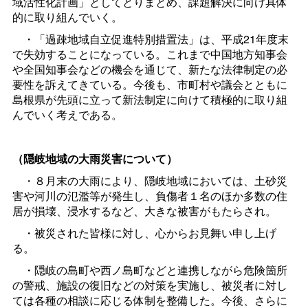
域活性化計画」としてとりまとめ、課題解決に向け具体
的に取り組んでいく。
・「過疎地域自立促進特別措置法」は、平成21年度末
で失効することになっている。これまで中国地方知事会
や全国知事会などの機会を通じて、新たな法律制定の必
要性を訴えてきている。今後も、市町村や議会とともに
島根県が先頭に立って新法制定に向けて積極的に取り組
んでいく考えである。
（隠岐地域の大雨災害について）
・８月末の大雨により、隠岐地域においては、土砂災
害や河川の氾濫等が発生し、負傷者１名のほか多数の住
居が損壊、浸水するなど、大きな被害がもたらされ。
・被災された皆様に対し、心からお見舞い申し上げ
る。
・隠岐の島町や西ノ島町などと連携しながら危険箇所
の警戒、施設の復旧などの対策を実施し、被災者に対し
ては各種の相談に応じる体制を整備した。今後、さらに