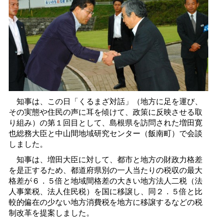
知事は、この日「くるまざ対話」（地方に足を運び、
その実態や住民の声に耳を傾けて、政策に反映させる取
り組み）の第１回目として、島根県を訪問された増田寛
也総務大臣と中山間地域研究センター（飯南町）で会談
しました。
知事は、増田大臣に対して、都市と地方の財政力格差
を是正するため、都道府県別の一人当たりの税収の最大
格差が６．５倍と地域間格差の大きい地方法人二税（法
人事業税、法人住民税）を国に移譲し、同２．５倍と比
較的偏在の少ない地方消費税を地方に移譲するなどの税
制改革を提案しました。