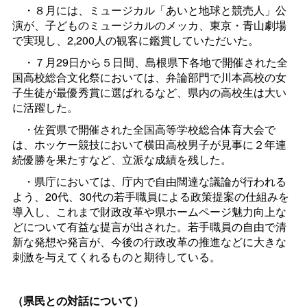
・８月には、ミュージカル「あいと地球と競売人」公
演が、子どものミュージカルのメッカ、東京・青山劇場
で実現し、2,200人の観客に鑑賞していただいた。
・７月29日から５日間、島根県下各地で開催された全
国高校総合文化祭においては、弁論部門で川本高校の女
子生徒が最優秀賞に選ばれるなど、県内の高校生は大い
に活躍した。
・佐賀県で開催された全国高等学校総合体育大会で
は、ホッケー競技において横田高校男子が見事に２年連
続優勝を果たすなど、立派な成績を残した。
・県庁においては、庁内で自由闊達な議論が行われる
よう、20代、30代の若手職員による政策提案の仕組みを
導入し、これまで財政改革や県ホームページ魅力向上な
どについて有益な提言が出された。若手職員の自由で清
新な発想や発言が、今後の行政改革の推進などに大きな
刺激を与えてくれるものと期待している。
（県民との対話について）