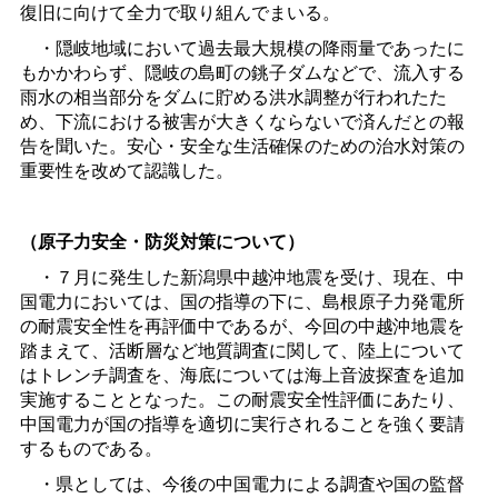
復旧に向けて全力で取り組んでまいる。
・隠岐地域において過去最大規模の降雨量であったに
もかかわらず、隠岐の島町の銚子ダムなどで、流入する
雨水の相当部分をダムに貯める洪水調整が行われたた
め、下流における被害が大きくならないで済んだとの報
告を聞いた。安心・安全な生活確保のための治水対策の
重要性を改めて認識した。
（原子力安全・防災対策について）
・７月に発生した新潟県中越沖地震を受け、現在、中
国電力においては、国の指導の下に、島根原子力発電所
の耐震安全性を再評価中であるが、今回の中越沖地震を
踏まえて、活断層など地質調査に関して、陸上について
はトレンチ調査を、海底については海上音波探査を追加
実施することとなった。この耐震安全性評価にあたり、
中国電力が国の指導を適切に実行されることを強く要請
するものである。
・県としては、今後の中国電力による調査や国の監督