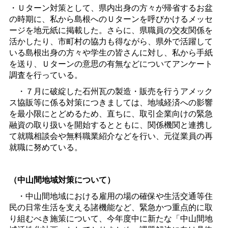
・Ｕターン対策として、県内出身の方々が帰省するお盆
の時期に、私から島根へのＵターンを呼びかけるメッセ
ージを地元紙に掲載した。さらに、県職員の交友関係を
活かしたり、市町村の協力も得ながら、県外で活躍して
いる島根出身の方々や学生の皆さんに対し、私から手紙
を送り、Ｕターンの意思の有無などについてアンケート
調査を行っている。
・７月に破綻した石州瓦の製造・販売を行うアメック
ス協販等に係る対策につきましては、地域経済への影響
を最小限にとどめるため、直ちに、取引企業向けの緊急
融資の取り扱いを開始するとともに、関係機関と連携し
て就職相談会や無料職業紹介などを行い、元従業員の再
就職に努めている。
（中山間地域対策について）
・中山間地域における雇用の場の確保や生活交通等住
民の日常生活を支える諸機能など、緊急かつ重点的に取
り組むべき施策について、今年度中に新たな「中山間地