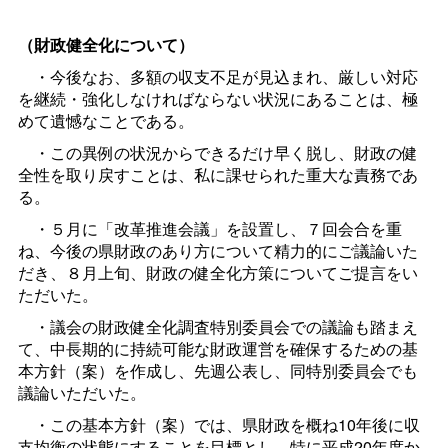
（財政健全化について）
・今後なお、多額の収支不足が見込まれ、厳しい対応
を継続・強化しなければならない状況にあることは、極
めて遺憾なことである。
・この異例の状況からできるだけ早く脱し、財政の健
全性を取り戻すことは、私に課せられた重大な責務であ
る。
・５月に「改革推進会議」を設置し、７回会合を重
ね、今後の県財政のあり方について精力的にご議論いた
だき、８月上旬、財政の健全化方策についてご提言をい
ただいた。
・議会の財政健全化調査特別委員会での議論も踏まえ
て、中長期的に持続可能な財政運営を確保するための基
本方針（案）を作成し、先週公表し、同特別委員会でも
議論いただいた。
・この基本方針（案）では、県財政を概ね10年後に収
支均衡の状態にすることを目標とし、特に平成20年度か