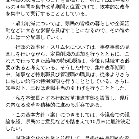
らの４年間を集中改革期間と位置づけて、抜本的な改革
を集中して実行することとしている。
・歳出削減については、県民の皆様の暮らしや企業活
動などに大きな影響を及ぼすことになるので、その進め
方には十分配慮していく。
・行政の効率化・スリム化については、事務事業の見
直しを行いながら、定員削減の追加を行うとともに、こ
れまで行ってきた給与の特例減額は、今後も継続する必
要があると考えている。そうした中で、集中改革期間
中、知事など特別職及び管理職の職員は、従来よりさら
に厳しい給与の特例減額を行うこととしている。さらに
知事以下、三役は退職手当の引下げを行うこととした。
・私を本部長とする行政改革推進本部を設置し、県庁
の内なる改革を積極的に進める所存である。
・この基本方針（案）につきましては、今議会での議
論を経、県民のご意見などを踏まえて10月末に最終決定
したい。
・財政健全化の作業と並行して、島根の中長期的な発