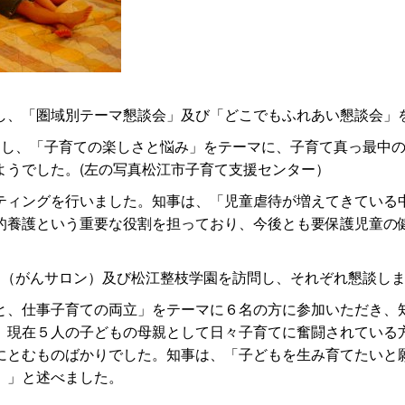
し、「圏域別テーマ懇談会」及び「どこでもふれあい懇談会」
し、「子育ての楽しさと悩み」をテーマに、子育て真っ最中の
ようでした。(左の写真松江市子育て支援センター）
ィングを行いました。知事は、「児童虐待が増えてきている
的養護という重要な役割を担っており、今後とも要保護児童の
（がんサロン）及び松江整枝学園を訪問し、それぞれ懇談し
と、仕事子育ての両立」をテーマに６名の方に参加いただき、
、現在５人の子どもの母親として日々子育てに奮闘されている
にとむものばかりでした。知事は、「子どもを生み育てたいと
。」と述べました。