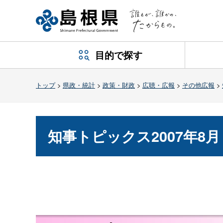
目的で探す
トップ
>
県政・統計
>
政策・財政
>
広聴・広報
>
その他広報
>
知事トピックス2007年8月