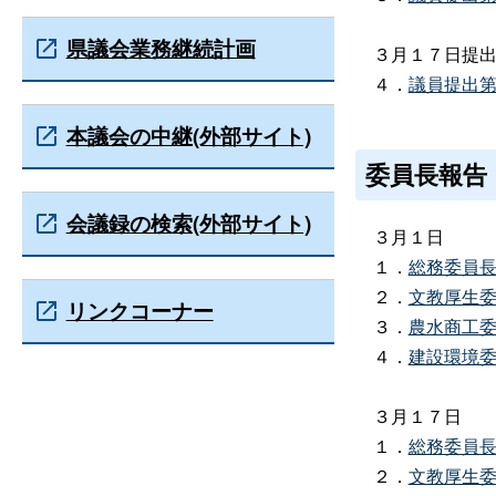
県議会業務継続計画
３月１７日提出
４．
議員提出
本議会の中継(外部サイト)
委員長報告
会議録の検索(外部サイト)
３月１日
１．
総務委員
２．
文教厚生
リンクコーナー
３．
農水商工
４．
建設環境
３月１７日
１．
総務委員
２．
文教厚生