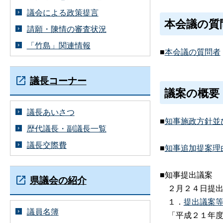
議会による政策提言
本会議の質
請願・陳情の審査状況
「竹島」関連情報
■
本会議の質問者
議長コーナー
議案の概要
議長あいさつ
■
知事施政方針並
歴代議長・副議長一覧
議長交際費
■
知事追加提案理
■知事提出議案
県議会の紹介
２月２４日提出
１．
提出議案等
議員名簿
「平成２１年度