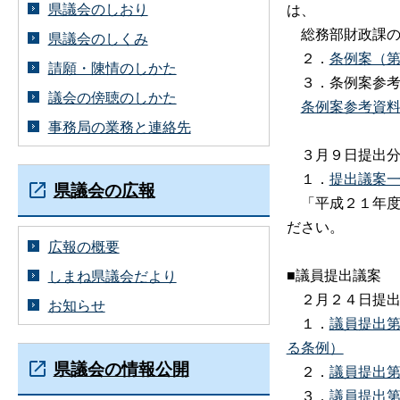
県議会のしおり
は、
総務部財政課の
県議会のしくみ
２．
条例案（
請願・陳情のしかた
３．条例案参考
議会の傍聴のしかた
条例案参考資料
事務局の業務と連絡先
３月９日提出
１．
提出議案一
県議会の広報
「平成２１年度
ださい。
広報の概要
■議員提出議案
しまね県議会だより
２月２４日提出
お知らせ
１．
議員提出
る条例）
県議会の情報公開
２．
議員提出
３．
議員提出