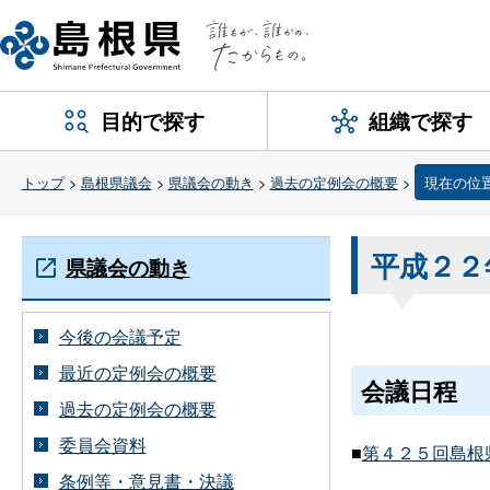
目的で探す
組織で探す
トップ
>
島根県議会
>
県議会の動き
>
過去の定例会の概要
>
現在の位
平成２２
県議会の動き
今後の会議予定
最近の定例会の概要
会議日程
過去の定例会の概要
委員会資料
■
第４２５回島根県
条例等・意見書・決議