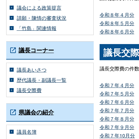
議会による政策提言
令和８年４月分
請願・陳情の審査状況
令和８年５月分
「竹島」関連情報
令和８年６月分
議長コーナー
議長交
議長交際費の件
議長あいさつ
歴代議長・副議長一覧
令和７年４月分
議長交際費
令和７年５月分
令和７年６月分
令和７年７月分
県議会の紹介
令和７年８月分
令和７年９月分
議員名簿
令和７年10月分