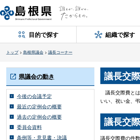
目的で探す
組織で探す
トップ
>
島根県議会
>
議長コーナー
議長交
県議会の動き
議長交際費とは
今後の会議予定
いい、祝い金、
最近の定例会の概要
過去の定例会の概要
議長交
委員会資料
条例等・意見書・決議
議長交際費の件