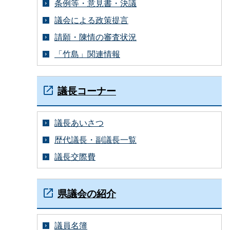
条例等・意見書・決議
議会による政策提言
請願・陳情の審査状況
「竹島」関連情報
議長コーナー
議長あいさつ
歴代議長・副議長一覧
議長交際費
県議会の紹介
議員名簿