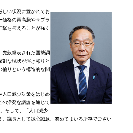
厳しい状況に置かれてお
ー価格の再高騰やサプラ
打撃を与えることが強く
、先般発表された国勢調
深刻な現状が浮き彫りと
の偏りという構造的な問
や人口減少対策をはじめ
での活発な議論を通じて
す。そして、「人口減少
う、議長として誠心誠意、努めてまいる所存でござい