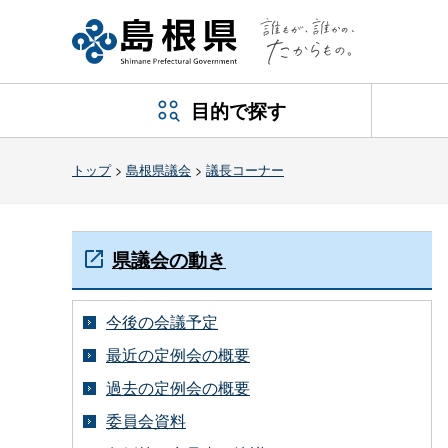
目的で探す
トップ
>
島根県議会
>
議長コーナー
県議会の動き
今後の会議予定
最近の定例会の概要
過去の定例会の概要
委員会資料