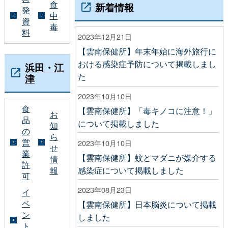
食
新着情報
発
中
資
毒
料
2023年12月21日
【雲南保健所】年末年始に海外旅行に
おける感染症予防について掲載しまし
浜田・江
た
津
2023年10月10日
食
【雲南保健所】「毒キノコに注意！」
お
品
について掲載しました
知
の
ら
営
2023年10月10日
せ
業
【雲南保健所】蚊とマダニが媒介する
情
許
感染症について掲載しました
報
可
2023年08月23日
イ
ベ
【雲南保健所】日本脳炎について掲載
ン
しました
ト