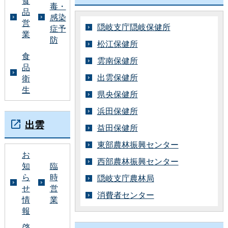
食
毒・
品
感染
営
隠岐支庁隠岐保健所
症予
業
防
松江保健所
食
雲南保健所
品
出雲保健所
衛
生
県央保健所
浜田保健所
出雲
益田保健所
東部農林振興センター
お
西部農林振興センター
知
臨
ら
時
隠岐支庁農林局
せ
営
消費者センター
情
業
報
啓