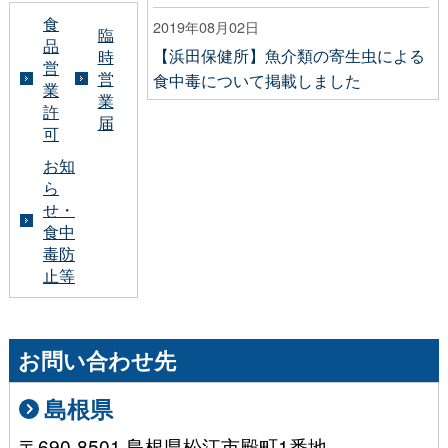
食
2019年08月02日
臨
品
【浜田保健所】魚介類の寄生虫による
時
営
営
食中毒について掲載しました
業
業
許
届
可
お知
ら
せ・
食中
毒防
止等
お問い合わせ先
島根県
〒690-8501 島根県松江市殿町1番地