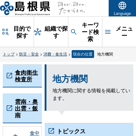
Language
キーワ
目的で
組織で探
メニュ
ード検
探す
す
ー
索
トップ
>
防災・安全
>
消費・食生活
>
現在の位置
地方機関
食肉衛生
地方機関
検査所
地方機関に関する情報を掲載してい
ます。
雲南・奥
出雲・飯
南
トピックス
食中