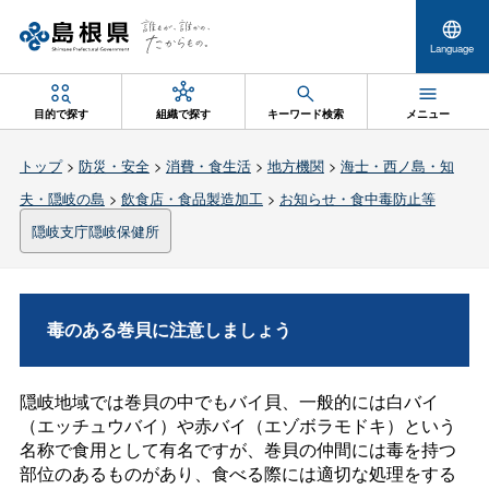
Language
目的で探す
組織で探す
キーワード検索
メニュー
トップ
>
防災・安全
>
消費・食生活
>
地方機関
>
海士・西ノ島・知
夫・隠岐の島
>
飲食店・食品製造加工
>
お知らせ・食中毒防止等
隠岐支庁隠岐保健所
毒のある巻貝に注意しましょう
隠岐地域では巻貝の中でもバイ貝、一般的には白バイ
（エッチュウバイ）や赤バイ（エゾボラモドキ）という
名称で食用として有名ですが、巻貝の仲間には毒を持つ
部位のあるものがあり、食べる際には適切な処理をする