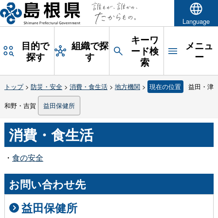
Language
キーワ
目的で
組織で探
メニュ
ード検
探す
す
ー
索
トップ
>
防災・安全
>
消費・食生活
>
地方機関
>
現在の位置
益田・津
和野・吉賀
益田保健所
消費・食生活
・
食の安全
お問い合わせ先
益田保健所