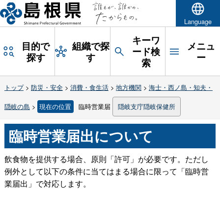
Language
キーワ
目的で
組織で探
メニュ
ード検
探す
す
ー
索
トップ
>
防災・安全
>
消費・食生活
>
地方機関
>
海士・西ノ島・知夫・
隠岐の島
>
現在の位置
臨時営業届
隠岐支庁隠岐保健所
臨時営業届出について
飲食物を提供する場合、原則「許可」が必要です。ただし
例外として以下の条件に当てはまる場合に限って「臨時営
業届出」で対応します。