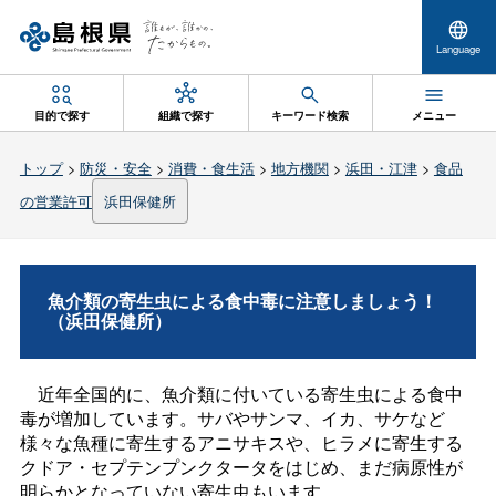
Language
目的で探す
組織で探す
キーワード検索
メニュー
トップ
>
防災・安全
>
消費・食生活
>
地方機関
>
浜田・江津
>
食品
の営業許可
浜田保健所
魚介類の寄生虫による食中毒に注意しましょう！
（浜田保健所）
近年全国的に、魚介類に付いている寄生虫による食中
毒が増加しています。サバやサンマ、イカ、サケなど
様々な魚種に寄生するアニサキスや、ヒラメに寄生する
クドア・セプテンプンクタータをはじめ、まだ病原性が
明らかとなっていない寄生虫もいます。