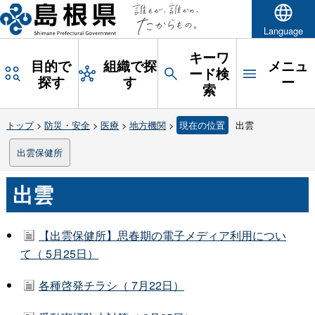
Language
キーワ
目的で
組織で探
メニュ
ード検
探す
す
ー
索
トップ
>
防災・安全
>
医療
>
地方機関
>
現在の位置
出雲
出雲保健所
出雲
【出雲保健所】思春期の電子メディア利用につい
て（ 5月25日）
各種啓発チラシ（ 7月22日）