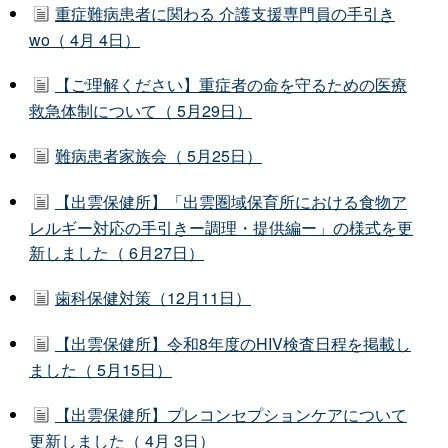
重症難病患者に関わる 介護支援専門員の手引き
wo（ 4月 4日）
【ご理解ください】重症者の命を守るための医療
救急体制について（ 5月29日）
難病患者家族会（ 5月25日）
【出雲保健所】「出雲圏域保育所における食物ア
レルギー対応の手引きー調理・提供編ー」の様式を更
新しました（ 6月27日）
歯科保健対策（12月11日）
【出雲保健所】令和8年度のHIV検査日程を掲載し
ました（ 5月15日）
【出雲保健所】プレコンセプションケアについて
更新しました（ 4月 3日）