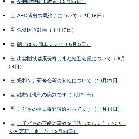
受動喫煙防止対策（ 2月25日）
AED貸出事業終了について（ 2月16日）
保健医療計画（ 1月17日）
朝ごはん 簡単レシピ（ 6月 5日）
出雲圏域健康長寿しまね推進会議について（ 6月
24日）
緩和ケア研修会等の開催について（10月21日）
結核は現代の病気です（ 1月31日）
こどもの平日夜間診療やってます（11月11日）
「子どもの不慮の事故を予防しましょう」のペー
ジを更新しました（ 3月23日）