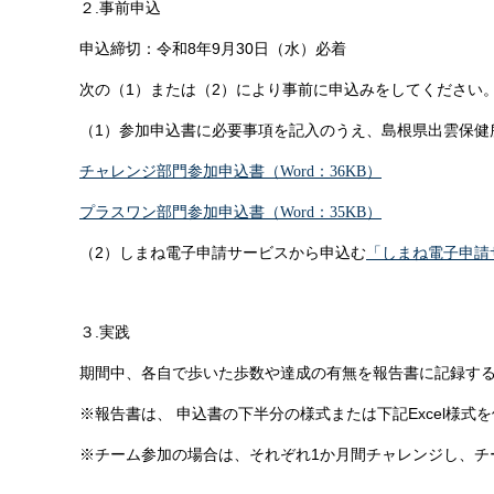
２.事前申込
申込締切：令和8年9月30日（水）必着
次の（1）または（2）により事前に申込みをしてください
（1）参加申込書に必要事項を記入のうえ、島根県出雲保健
チャレンジ部門参加申込書（Word：36KB）
プラスワン部門参加申込書（Word：35KB）
（2）しまね電子申請サービスから申込む
「しまね電子申請
３.実践
期間中、各自で歩いた歩数や達成の有無を報告書に記録す
※報告書は、
申込書の下半分の様式または下記Excel様式
※チーム参加の場合は、それぞれ1か月間チャレンジし、チ