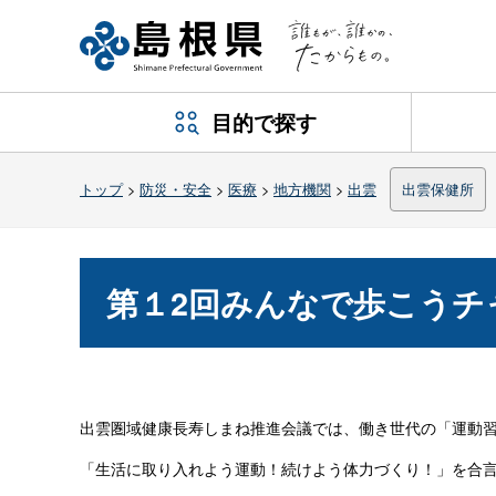
目的で探す
トップ
>
防災・安全
>
医療
>
地方機関
>
出雲
出雲保健所
第１2回みんなで歩こうチ
出雲圏域健康長寿しまね推進会議では、働き世代の「運動
「生活に取り入れよう運動！続けよう体力づくり！」を合