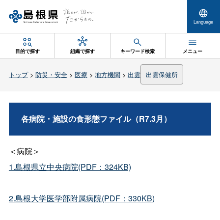
Language
目的で探す
組織で探す
キーワード検索
メニュー
トップ
>
防災・安全
>
医療
>
地方機関
>
出雲
出雲保健所
各病院・施設の食形態ファイル（R7.3月）
＜病院＞
1.島根県立中央病院(PDF：324KB)
2.島根大学医学部附属病院(PDF：330KB)