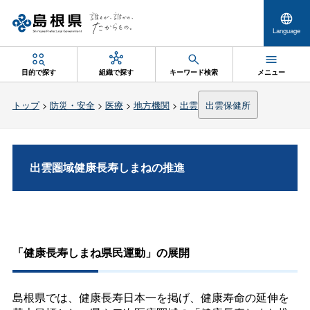
Language
目的で探す
組織で探す
キーワード検索
メニュー
トップ
>
防災・安全
>
医療
>
地方機関
>
出雲
出雲保健所
出雲圏域健康長寿しまねの推進
-----
「健康長寿しまね県民運動」の展開
島根県では、健康長寿日本一を掲げ、健康寿命の延伸を