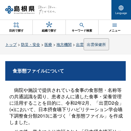
Language
目的で探す
組織で探す
キーワード検索
メニュー
トップ
>
防災・安全
>
医療
>
地方機関
>
出雲
出雲保健所
食形態ファイルについて
病院や施設で提供されている食事の食形態・名称等
の共通認識を図り、患者さんに適した食事・栄養管理
に活用することを目的に
、令和2年2月、「出雲D2会」
(※)において、
日本摂食嚥下リハビリテーション学会嚥
下調整食分類
2013
に基づく「食形態ファイル」を作成
しました。