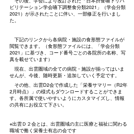
その後、学会により改訂された「日本摂食嚥下リハ
ビリテーション学会嚥下調整食分類2021」（学会分類
2021）が示されたことに伴い、一部修正を行いまし
た。
下記のリンクから各病院・施設の食形態ファイルが
閲覧できます。（食形態ファイルには、「学会
分類
2021」
に基づき、コード番号ごとの
各院所の名称、写
真を載せています）
現在、出雲圏域の全ての病院・施設が揃ってはいま
せんが、今後、随時更新・追加していく予定です。
その他、出雲
D2
会で作成した「栄養サマリー（R2年
2月時点）」の
様式もダウンロードすることができま
す。
各所属で使いやすいようにカスタマイズし、情報
の
共有にお役立て下さい。
※出雲Ｄ２会とは、出雲
圏域の主に医療と福祉に関わる
職域で働く栄養士有志の会です