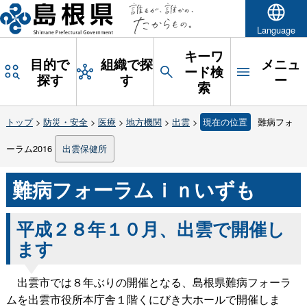
Language
キーワ
目的で
組織で探
メニュ
ード検
探す
す
ー
索
トップ
>
防災・安全
>
医療
>
地方機関
>
出雲
>
現在の位置
難病フォ
ーラム2016
出雲保健所
難病フォーラムｉｎいずも
平成２８年１０月、出雲で開催し
ます
出雲市では８年ぶりの開催となる、島根県難病フォーラ
ムを出雲市役所本庁舎１階くにびき大ホールで開催しま