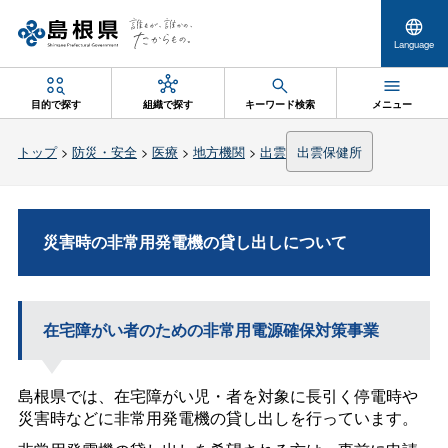
Language
目的で探す
組織で探す
キーワード検索
メニュー
トップ
>
防災・安全
>
医療
>
地方機関
>
出雲
出雲保健所
災害時の非常用発電機の貸し出しについて
在宅障がい者のための非常用電源確保対策事業
島根県では、在宅障がい児・者を対象に長引く停電時や
災害時などに非常用発電機の貸し出しを行っています。