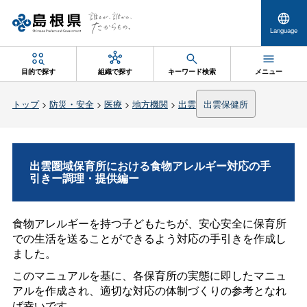
Language
目的で探す
組織で探す
キーワード検索
メニュー
トップ
>
防災・安全
>
医療
>
地方機関
>
出雲
出雲保健所
出雲圏域保育所における食物アレルギー対応の手
引きー調理・提供編ー
食物アレルギーを持つ子どもたちが、安心安全に保育所
での生活を送ることができるよう対応の手引きを作成し
ました。
このマニュアルを基に、各保育所の実態に即したマニュ
アルを作成され、適切な対応の体制づくりの参考となれ
ば幸いです。