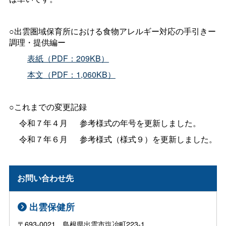
○出雲圏域保育所における食物アレルギー対応の手引きー
調理・提供編ー
＿＿
表紙（PDF：209KB）
＿＿
本文（PDF：1,060KB）
○これまでの変更記録
＿
令和７年４月
＿
参考様式の年号を更新しました。
＿
令和７年６月
＿
参考様式（様式９）を更新しました。
お問い合わせ先
出雲保健所
〒693-0021 島根県出雲市塩冶町223-1