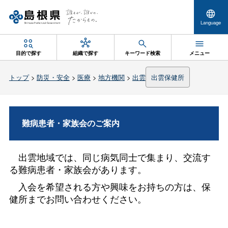
Language
目的で探す
組織で探す
キーワード検索
メニュー
トップ
>
防災・安全
>
医療
>
地方機関
>
出雲
出雲保健所
難病患者・家族会のご案内
出雲地域では、同じ病気同士で集まり、交流す
る難病患者・家族会があります。
入会を希望される方や興味をお持ちの方は、保
健所までお問い合わせください。