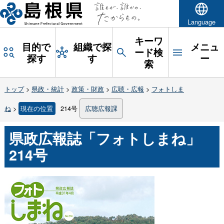
Language
キーワ
目的で
組織で探
メニュ
ード検
探す
す
ー
索
トップ
>
県政・統計
>
政策・財政
>
広聴・広報
>
フォトしま
ね
>
現在の位置
214号
広聴広報課
県政広報誌「フォトしまね」
214号