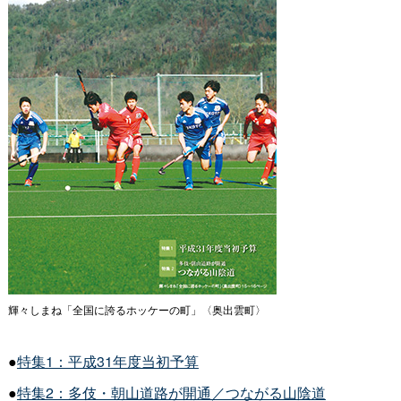
輝々しまね「全国に誇るホッケーの町」〈奥出雲町〉
●
特集1：平成31年度当初予算
●
特集2：多伎・朝山道路が開通／つながる山陰道