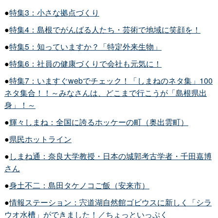
●
特集3：小さな拠点づくり
●
特集4：島根でがんばる人たち・芸術で地域に笑顔を！
●
特集5：知っていますか？「特定外来生物」
●
特集6：社員の健康づくりで会社も元気に！
●
特集7：いますぐwebでチェック！「しまねのネタ集」100
ネタ集合！！～みなさんは、どこまで行こうが「島根県出
身」！～
●
輝々しまね：全国に誇るホッケーの町（奥出雲町）
●
県民ホットライン
●
しまね通：奈良大学教授・日本の城郭考古学者・千田嘉博
さん
●
身土不二：島田タケノコご飯（安来市）
●
情報ステーション：宍道湖自然館ゴビウスに新しく「シラ
ウオ水槽」ができました！／ちょっといっぷく