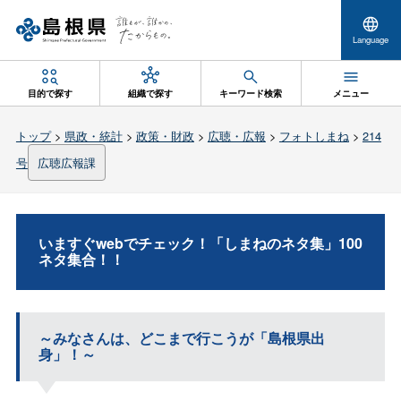
Language
目的で探す
組織で探す
キーワード検索
メニュー
トップ
>
県政・統計
>
政策・財政
>
広聴・広報
>
フォトしまね
>
214
号
広聴広報課
いますぐwebでチェック！「しまねのネタ集」100
ネタ集合！！
～みなさんは、どこまで行こうが「島根県出
身」！～