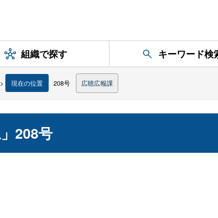
組織で探す
キーワード検
>
現在の位置
208号
広聴広報課
208号