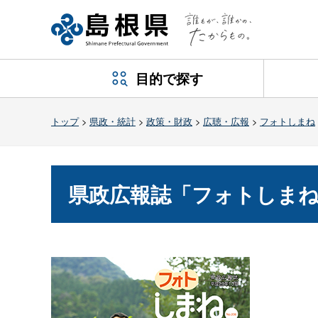
目的で探す
トップ
>
県政・統計
>
政策・財政
>
広聴・広報
>
フォトしまね
県政広報誌「フォトしまね」