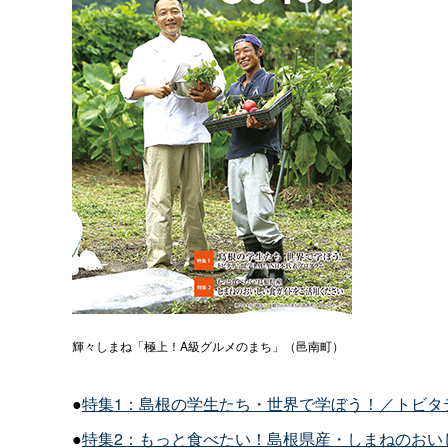
輝々しまね「極上！A級グルメのまち」（邑南町）
●
特集1：島根の学生たち・世界で学ぼう！／トビタ
●
特集2：もっと食べたい！島根県産・しまねのおい