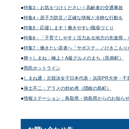
●
特集3：お気をつけください！高齢者の交通事故
●
特集4：原子力防災／正確な情報と冷静な行動を
●
特集5：応援します！働きやすい職場づくり
●
特集6：「子育てしやすく活力ある地方の先進県」
●
特集7：働きたい若者へ「サポステ」／ひきこもり
●
輝々しまね：極上！A級グルメのまち（邑南町）
●
県民ホットライン
●
しまね通：元競泳女子日本代表・浜田PR大使・千
●
身土不二：アラメの炒め煮（隠岐の島町）
●
情報ステーション：鳥取県・徳島県からのお知ら