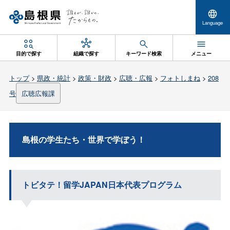
Language
目的で探す
組織で探す
キーワード検索
メニュー
トップ
>
県政・統計
>
政策・財政
>
広聴・広報
>
フォトしまね
>
208
号
広聴広報課
島根の学生たち・世界で学ぼう！
トビタテ！留学
JAPAN
日本代表プログラム