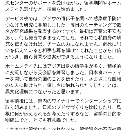
流センターのサポートを受けながら、留学期間やホーム
ステイ先選びなど、準備を進めました。
デービス校では、ブドウの遺伝子を調べて感染症予防に
つなげる研究に参加しました。毎日のミーティングで数
名が研究成果を発表するのですが、最初は言葉の不安も
あり、何も発言できませんでした。それでも私自身の研
究を伝えなければ、チームの力になれません。必死に思
いを伝えていると相手も耳を傾けてくれたことから自信
がつき、自ら質問や提案ができるようになりました。
ホームステイ先にはアジア出身の留学生が多く、積極的
に交流しながら英会話を練習しました。日本食パーティ
ーを開いて自分の国のことを伝えたり、さまざまな国籍
の友人に助けられ、優しさに触れられたりしたことは、
異文化理解につながったと思います。
留学前後には、県内のワイナリーでインターンシップに
取り組みました。日米のブドウづくりを比較したり、島
根に何が伝えられるか考えたりするなど、留学の目的を
明確にでき、とても有意義でした。
これまでは留学にあこがれながら、留学資金の不安や勇