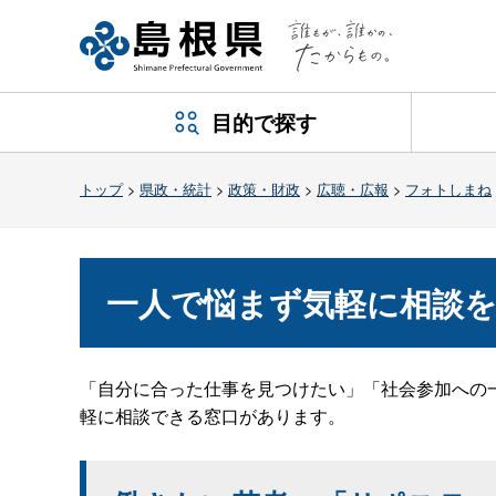
目的で探す
トップ
>
県政・統計
>
政策・財政
>
広聴・広報
>
フォトしまね
一人で悩まず気軽に相談
「自分に合った仕事を見つけたい」「社会参加への
軽に相談できる窓口があります。