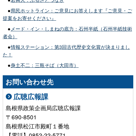
●
県民ホットライン：ご意見にお答えします『ご意見・ご
提案をお寄せください』
●
メード・イン・しまねの底力：石州半紙（石州半紙技術
者会）
●
情報ステーション：第3回古代歴史文化賞が決まりまし
た！
●
身土不二：三瓶そば（大田市）
お問い合わせ先
広聴広報課
島根県政策企画局広聴広報課
〒690-8501
島根県松江市殿町１番地
【電話】0852-22-5771