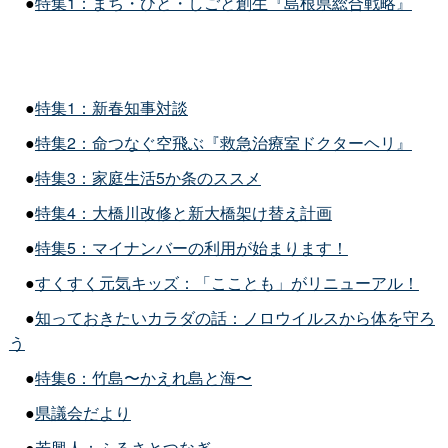
●
特集1：まち・ひと・しごと創生『島根県総合戦略』
●
特集1：新春知事対談
●
特集2：命つなぐ空飛ぶ『救急治療室ドクターヘリ』
●
特集3：家庭生活5か条のススメ
●
特集4：大橋川改修と新大橋架け替え計画
●
特集5：マイナンバーの利用が始まります！
●
すくすく元気キッズ：「こことも」がリニューアル！
●
知っておきたいカラダの話：ノロウイルスから体を守ろ
う
●
特集6：竹島〜かえれ島と海〜
●
県議会だより
●
若興人：ふるさとつなぎ