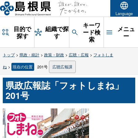
Language
キーワ
目的で
組織で探
メニュ
ード検
探す
す
ー
索
トップ
>
県政・統計
>
政策・財政
>
広聴・広報
>
フォトしま
ね
>
現在の位置
201号
広聴広報課
県政広報誌「フォトしまね」
201号