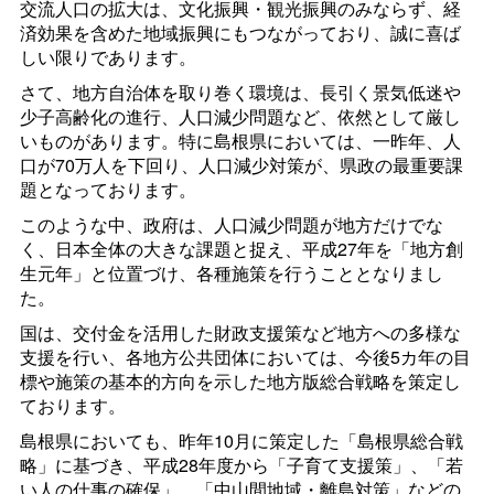
交流人口の拡大は、文化振興・観光振興のみならず、経
済効果を含めた地域振興にもつながっており、誠に喜ば
しい限りであります。
さて、地方自治体を取り巻く環境は、長引く景気低迷や
少子高齢化の進行、人口減少問題など、依然として厳し
いものがあります。特に島根県においては、一昨年、人
口が70万人を下回り、人口減少対策が、県政の最重要課
題となっております。
このような中、政府は、人口減少問題が地方だけでな
く、日本全体の大きな課題と捉え、平成27年を「地方創
生元年」と位置づけ、各種施策を行うこととなりまし
た。
国は、交付金を活用した財政支援策など地方への多様な
支援を行い、各地方公共団体においては、今後5カ年の目
標や施策の基本的方向を示した地方版総合戦略を策定し
ております。
島根県においても、昨年10月に策定した「島根県総合戦
略」に基づき、平成28年度から「子育て支援策」、「若
い人の仕事の確保」、「中山間地域・離島対策」などの