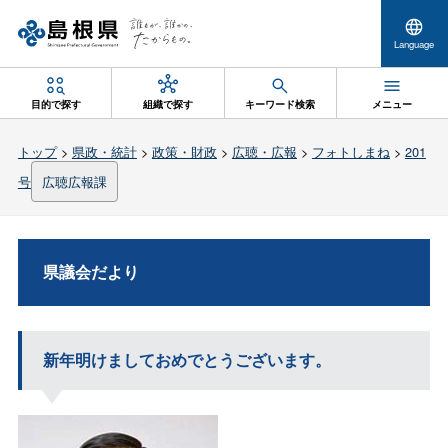
Language
目的で探す
組織で探す
キーワード検索
メニュー
トップ
>
県政・統計
>
政策・財政
>
広聴・広報
>
フォトしまね
>
201
号
広聴広報課
県議会だより
新年明けましておめでとうございます。