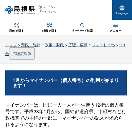
Language
目的で探す
組織で探す
キーワード検索
メニュー
トップ
>
県政・統計
>
政策・財政
>
広聴・広報
>
フォトしまね
>
201
号
広聴広報課
1月からマイナンバー（個人番号）の利用が始まり
ます！
マイナンバーは、国民一人一人が一生使う12桁の個人番
号です。平成28年1月から、国や都道府県、市町村など行
政機関での手続の一部に、マイナンバーの記入が求めら
れるようになります。