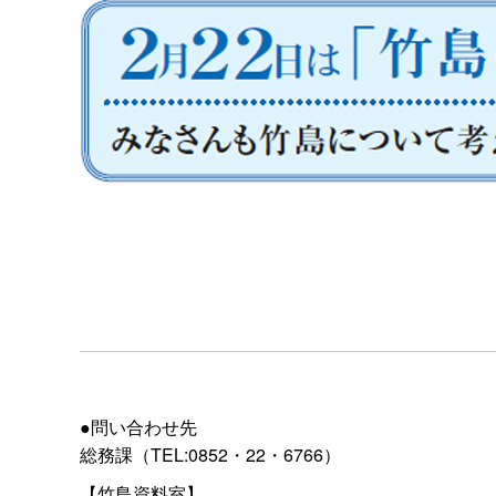
●問い合わせ先
総務課（TEL:0852・22・6766）
【竹島資料室】