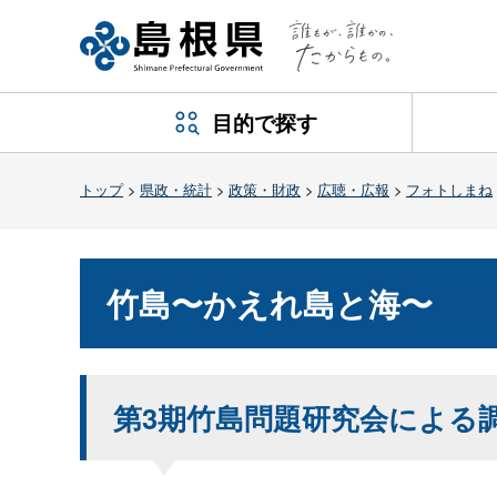
目的で探す
トップ
>
県政・統計
>
政策・財政
>
広聴・広報
>
フォトしまね
竹島〜かえれ島と海〜
第3期竹島問題研究会による