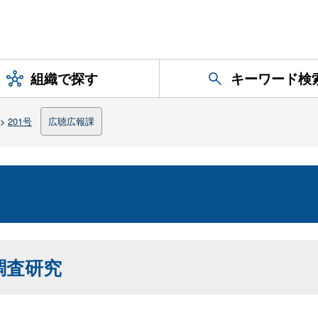
組織で探す
キーワード検
>
201号
広聴広報課
調査研究