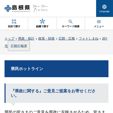
Language
目的で探す
組織で探す
キーワード検索
メニュー
トップ
>
県政・統計
>
政策・財政
>
広聴・広報
>
フォトしまね
>
201
号
広聴広報課
県民ホットライン
『県政に関する』ご意見ご提案をお寄せくださ
い。
県民の皆さまのご意見を県政に反映させるため、皆さま