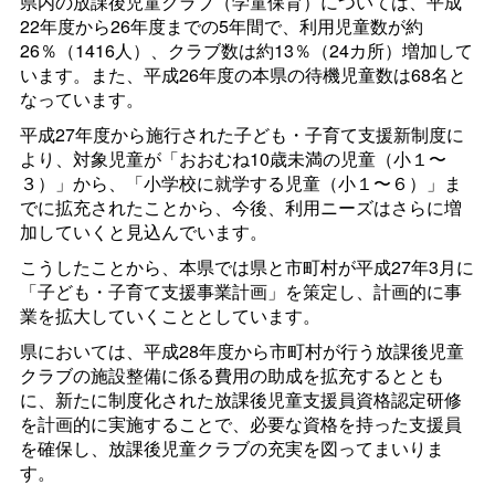
県内の放課後児童クラブ（学童保育）については、平成
22年度から26年度までの5年間で、利用児童数が約
26％（1416人）、クラブ数は約13％（24カ所）増加して
います。また、平成26年度の本県の待機児童数は68名と
なっています。
平成27年度から施行された子ども・子育て支援新制度に
より、対象児童が「おおむね10歳未満の児童（小１〜
３）」から、「小学校に就学する児童（小１〜６）」ま
でに拡充されたことから、今後、利用ニーズはさらに増
加していくと見込んでいます。
こうしたことから、本県では県と市町村が平成27年3月に
「子ども・子育て支援事業計画」を策定し、計画的に事
業を拡大していくこととしています。
県においては、平成28年度から市町村が行う放課後児童
クラブの施設整備に係る費用の助成を拡充するととも
に、新たに制度化された放課後児童支援員資格認定研修
を計画的に実施することで、必要な資格を持った支援員
を確保し、放課後児童クラブの充実を図ってまいりま
す。