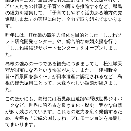
若い人たちの仕事と子育ての両立を推進するなど、県民
の総力を結集して、「子育てしやすく活力ある地方の先
進県しまね」の実現に向け、全力で取り組んでまいりま
す。
昨年には、IT産業の競争力強化を目的とした「しまねソ
フト研究開発センター」や、総合的な結婚支援を行う
「しまね縁結びサポートセンター」をオープンしまし
た。
島根の強みの一つである観光につきましても、松江城天
守が国宝になるという快挙があり、また、「津和野今
昔〜百景図を歩く〜」が日本遺産に認定されるなど、島
根の観光振興にとって、大変うれしい話題が続きまし
た。
このほかにも、島根には石見銀山遺跡や隠岐世界ジオパ
ークなど、世界に誇る古き良き文化・歴史、豊かな自然
が多く残されています。これらの魅力を広く発信するた
め、今年も「ご縁の国しまね」プロモーションを展開し
てまいります。