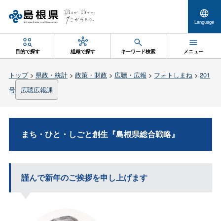
Language
目的で探す
組織で探す
キーワード検索
メニュー
トップ
>
県政・統計
>
政策・財政
>
広聴・広報
>
フォトしまね
>
201
号
広聴広報課
まち・ひと・しごと創生『島根県総合戦略』
謹んで新年のご挨拶を申し上げます