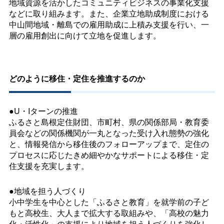
地域資源を活かしたコミュニティビジネスの事業化支援
などに取り組みます。また、企業立地助成制度における
中山間地域・離島での雇用助成に上積み支援を行い、一
層の雇用創出に向けて立地を促進します。
どのように移住・定住を推進するのか
●U・Iターンの推進
ふるさと島根定住財団、市町村、県の関係部局・教育委
員会などの関係機関が一丸となった受け入れ態勢の強化
と、情報発信から移住後のフォローアップまで、定住の
プロセスに応じたきめ細やかなサポートによる移住・定
住支援を充実します。
●地域を担う人づくり
小中学生を中心とした「ふるさと教育」を就学前の子ど
もと高校生、大人まで拡大する取組みや、「高校の魅力
化・活性化」の支援により地域を担う人づくりを強化し