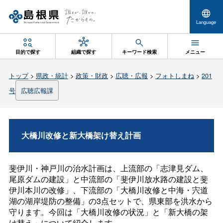
Language
目的で探す
組織で探す
キーワード検索
メニュー
トップ
>
県政・統計
>
政策・財政
>
広聴・広報
>
フォトしまね
>
201
号
広聴広報課
大橋川改修と新大橋架け替え計画
斐伊川・神戸川の治水計画は、上流部の「志津見ダム、
尾原ダムの建設」と中流部の「斐伊川放水路の建設と斐
伊川本川の改修」、下流部の「大橋川改修と中海・宍道
湖の湖岸堤防の整備」の3点セットで、県東部を洪水から
守ります。今回は「大橋川改修の状況」と「新大橋の架
け替え」について紹介します。