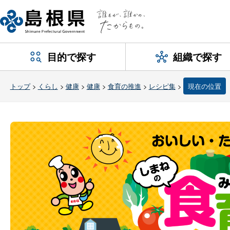
目的で探す
組織で探す
トップ
>
くらし
>
健康
>
健康
>
食育の推進
>
レシピ集
>
現在の位置