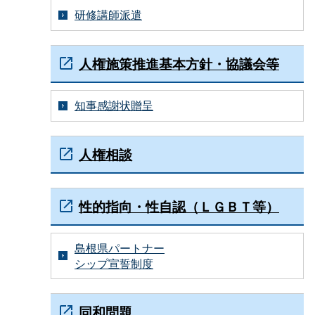
研修講師派遣
人権施策推進基本方針・協議会等
知事感謝状贈呈
人権相談
性的指向・性自認（ＬＧＢＴ等）
島根県パートナー
シップ宣誓制度
同和問題