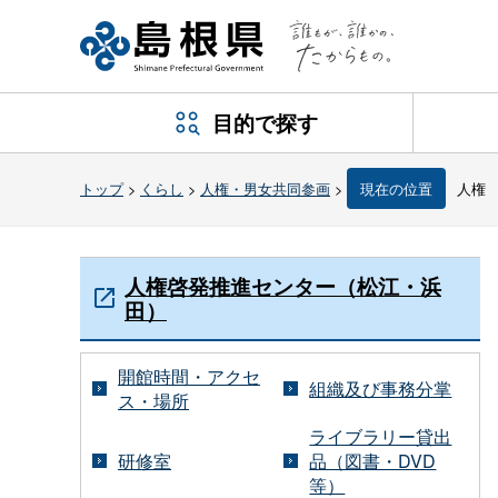
目的で探す
トップ
>
くらし
>
人権・男女共同参画
>
現在の位置
人権
人権啓発推進センター（松江・浜
田）
開館時間・アクセ
組織及び事務分掌
ス・場所
ライブラリー貸出
研修室
品（図書・DVD
等）