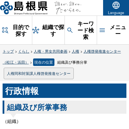
Language
キーワ
目的で
組織で探
メニュ
ード検
探す
す
ー
索
トップ
>
くらし
>
人権・男女共同参画
>
人権
>
人権啓発推進センター
（松江・浜田）
>
現在の位置
組織及び事務分掌
人権同和対策課人権啓発推進センター
行政情報
組織及び所掌事務
（組織）