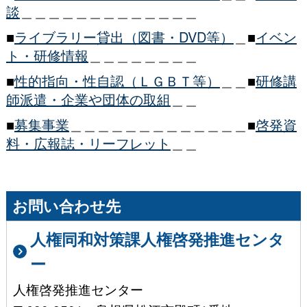
談
＿＿＿＿＿＿＿＿＿＿＿＿＿
■
ライブラリー貸出（図書・DVD等）
＿■
イベン
ト・研修情報
＿＿＿＿＿＿＿＿
■
性的指向・性自認（ＬＧＢＴ等）
＿＿■
研修講
師派遣・企業や団体の取組
＿＿
■
募集事業
＿＿＿＿＿＿＿＿＿＿＿＿＿■
啓発資
料・広報誌・リーフレット
＿＿
お問い合わせ先
人権同和対策課人権啓発推進センタ
ー
人権啓発推進センター