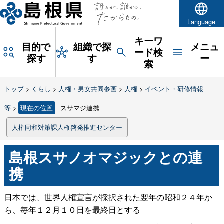
Language
キーワ
目的で
組織で探
メニュ
ード検
探す
す
ー
索
トップ
>
くらし
>
人権・男女共同参画
>
人権
>
イベント・研修情報
等
>
現在の位置
スサマジ連携
人権同和対策課人権啓発推進センター
島根スサノオマジックとの連
携
日本では、世界人権宣言が採択された翌年の昭和２４年か
ら、毎年１２月１０日を最終日とする