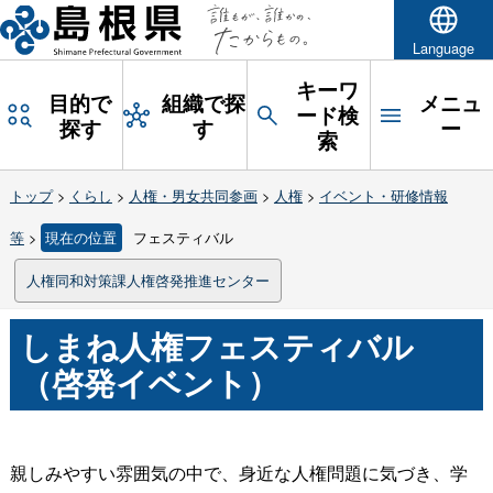
Language
キーワ
目的で
組織で探
メニュ
ード検
探す
す
ー
索
トップ
>
くらし
>
人権・男女共同参画
>
人権
>
イベント・研修情報
等
>
現在の位置
フェスティバル
人権同和対策課人権啓発推進センター
しまね人権フェスティバル
（啓発イベント）
親しみやすい雰囲気の中で、身近な人権問題に気づき、学