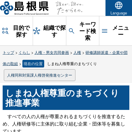
Language
キーワ
目的で
組織で探
メニュ
ード検
探す
す
ー
索
トップ
>
くらし
>
人権・男女共同参画
>
人権
>
研修講師派遣・企業や団
体の取組
>
現在の位置
しまね人権尊重のまちづくり
人権同和対策課人権啓発推進センター
しまね人権尊重のまちづくり
推進事業
すべての人の人権が尊重されるまちづくりを推進するた
め、人権研修等に主体的に取り組む企業・団体等を募集し
ています。