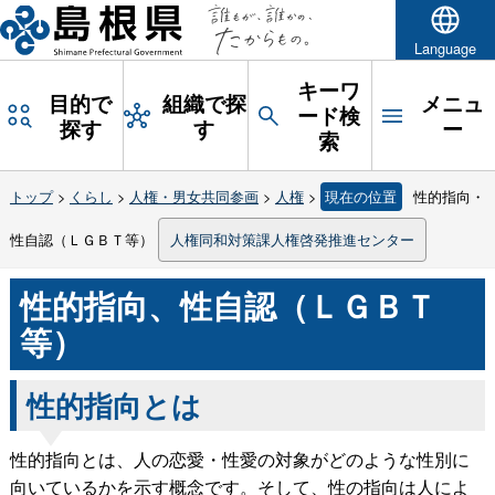
Language
キーワ
目的で
組織で探
メニュ
ード検
探す
す
ー
索
トップ
>
くらし
>
人権・男女共同参画
>
人権
>
現在の位置
性的指向・
性自認（ＬＧＢＴ等）
人権同和対策課人権啓発推進センター
性的指向、性自認（ＬＧＢＴ
等）
性的指向とは
性的指向とは、人の恋愛・性愛の対象がどのような性別に
向いているかを示す概念です。そして、性の指向は人によ