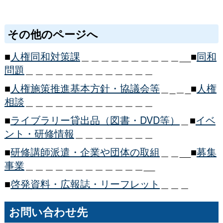
その他のページへ
■
人権同和対策課
＿＿＿＿＿＿＿＿＿＿__■
同和
問題
＿＿＿＿＿＿＿＿＿＿＿＿＿
■
人権施策推進基本方針・協議会等
＿_＿_■
人権
相談
＿＿＿＿＿＿＿＿＿＿＿＿＿
■
ライブラリー貸出品（図書・DVD等）
＿■
イベ
ント・研修情報
＿＿＿＿＿＿＿＿
■
研修講師派遣・企業や団体の取組
＿＿__■
募集
事業
＿＿＿＿＿＿＿＿＿＿＿＿__
■
啓発資料・広報誌・リーフレット
＿＿＿
お問い合わせ先