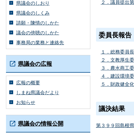
２．議員提出第
県議会のしおり
県議会のしくみ
請願・陳情のしかた
議会の傍聴のしかた
委員長報告
事務局の業務と連絡先
１．総務委員
２．文教厚生
県議会の広報
３．農水商工
４．建設環境
広報の概要
５．財政健全
しまね県議会だより
お知らせ
議決結果
県議会の情報公開
第３９９回島根