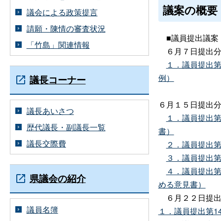
議案の概要
議会による政策提言
請願・陳情の審査状況
■議員提出議案
「竹島」関連情報
６月７日提出
１．議員提出
例）
議長コーナー
６月１５日提出
議長あいさつ
１．議員提出第
歴代議長・副議長一覧
書）
議長交際費
２．議員提出第
３．議員提出第
４．議員提出第
県議会の紹介
める意見書）
６月２２日提出
議員名簿
１．議員提出第1