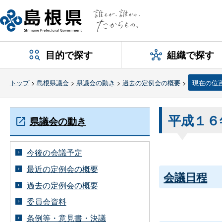
目的で探す
組織で探す
トップ
>
島根県議会
>
県議会の動き
>
過去の定例会の概要
>
現在の位
平成１６
県議会の動き
今後の会議予定
最近の定例会の概要
会議日程
過去の定例会の概要
委員会資料
条例等・意見書・決議